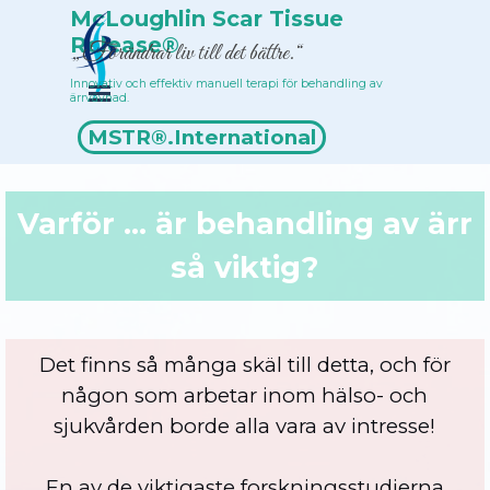
Till innehåll
McLoughlin Scar Tissue 
Release®
„Förändrar liv till det bättre.“
Innovativ och effektiv manuell terapi för behandling av 
Hoppa över menyn
ärrvävnad.
Terapeutförteckning
MSTR®.International
Varför ... är behandling av ärr
så viktig?
Det finns så många skäl till detta, och för
någon som arbetar inom hälso- och
sjukvården borde alla vara av intresse!
En av de viktigaste forskningsstudierna