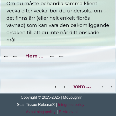
Om du måste behandla samma klient
vecka efter vecka, bör du undersöka om
det finns ärr (eller helt enkelt fibrös
vävnad) som kan vara den bakomliggande
orsaken till att du inte når ditt önskade
mål.
←
←
←
←
Hem ...
→ →
→ →
Vem ...
Copyright © 2019-2025 | McLoughlin
Scar Tissue
Release
®
|
Integritetspolicy
|
Avbokningspolicy
|
Etiskt avtal