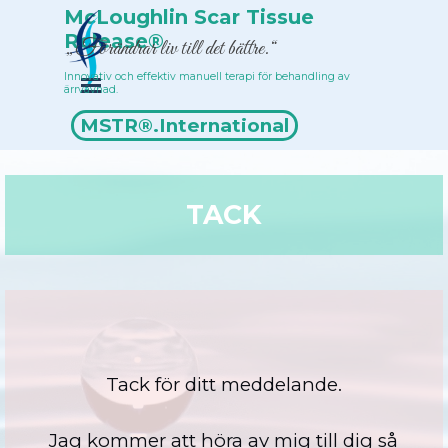
Till innehåll
McLoughlin Scar Tissue 
Release®
„Förändrar liv till det bättre.“
Innovativ och effektiv manuell terapi för behandling av 
Hoppa över menyn
ärrvävnad.
Terapeutförteckning
MSTR®.International
TACK
Tack för ditt meddelande.
Jag kommer att höra av mig till dig så