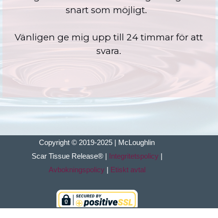
snart som möjligt.
Vänligen ge mig upp till 24 timmar för att
svara.
Copyright © 2019-2025 | McLoughlin
Scar Tissue
Release
®
|
Integritetspolicy
|
Avbokningspolicy
|
Etiskt avtal
Tillbaka till innehåll