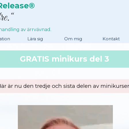
Release®
re.“
ehandling av ärrvävnad.
Hoppa över menyn
ation
Lära sig
▼
Om mig
▼
Kontakt
GRATIS minikurs del 3
är är nu den tredje och sista delen av minikurse