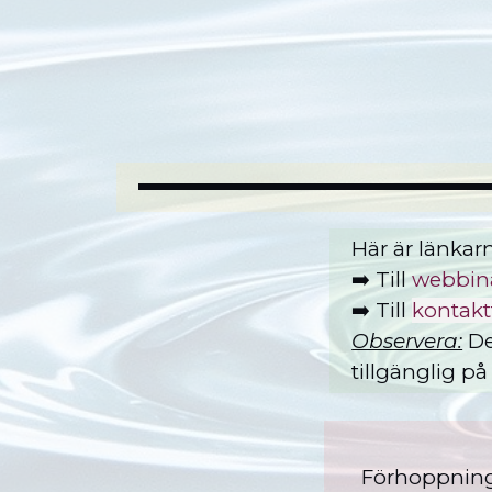
Här är länkar
➡️
Till
webbina
➡️
Till
kontakt
Observera:
De
tillgänglig på
Förhoppnings