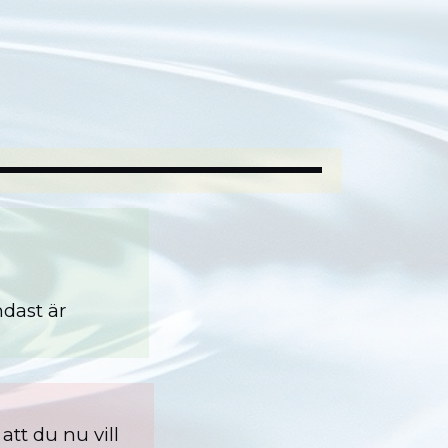
ndast är
tt du nu vill