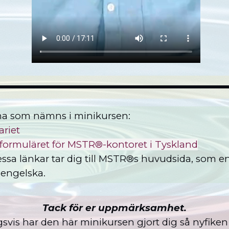
na som nämns i minikursen:
riet
formuläret för MSTR®-kontoret i Tyskland
ssa länkar tar dig till MSTR®s huvudsida, som e
 engelska.
Tack för er uppmärksamhet.
vis har den här minikursen gjort dig så nyfiken a