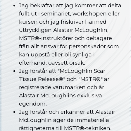
Jag bekräftar att jag kommer att delta
fullt ut i seminariet, workshopen eller
kursen och jag friskriver härmed
uttryckligen Alastair McLoughlin,
MSTR®-instruktörer och deltagare
från allt ansvar för personskador som
kan uppstå eller bli synliga i
efterhand, oavsett orsak.
Jag förstår att "McLoughlin Scar
Tissue Release®" och "MSTR®" är
registrerade varumärken och är
Alastair McLoughlins exklusiva
egendom.
Jag förstår och erkänner att Alastair
McLoughlin äger de immateriella
rättigheterna till MSTR®-tekniken.