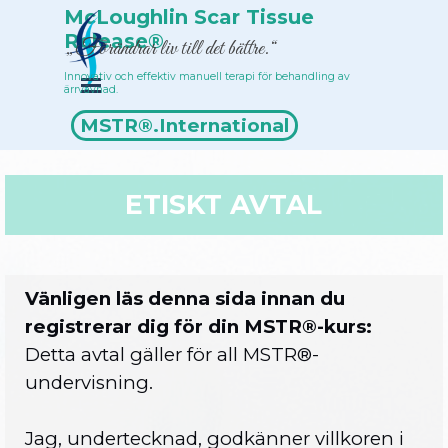
Till innehåll
McLoughlin Scar Tissue 
Release®
„Förändrar liv till det bättre.“
Innovativ och effektiv manuell terapi för behandling av 
Hoppa över menyn
ärrvävnad.
Terapeutförteckning
MSTR®.International
ETISKT AVTAL
Vänligen läs denna sida innan du
registrerar dig för din MSTR®-kurs:
Detta avtal gäller för all MSTR®-
undervisning.
Jag, undertecknad, godkänner villkoren i