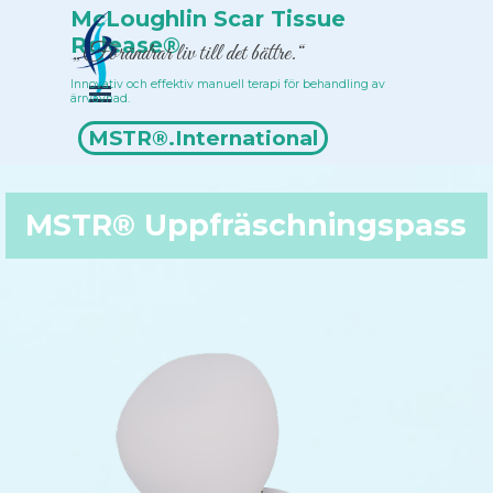
Till innehåll
McLoughlin Scar Tissue 
Release®
„Förändrar liv till det bättre.“
Innovativ och effektiv manuell terapi för behandling av 
Hoppa över menyn
ärrvävnad.
Terapeutförteckning
MSTR®.International
MSTR® U
ppfräschningspass