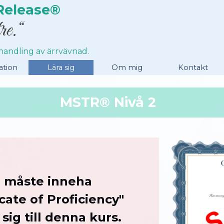
Release®
re.“
ehandling av ärrvävnad.
Hoppa över menyn
ation
Lära sig
▼
Om mig
▼
Kontakt
MSTR® Nivå 2
e måste inneha
cate of Proficiency"
 sig till denna kurs.