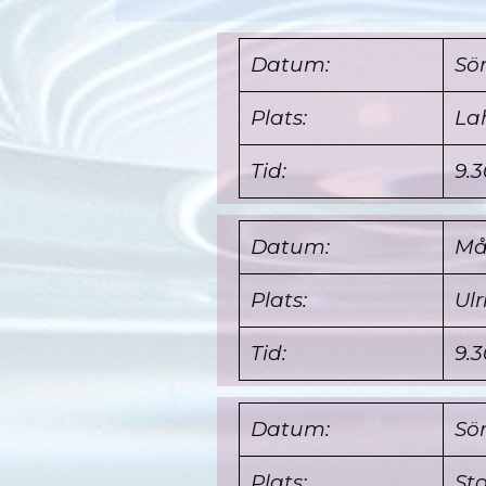
Datum:
Sö
Plats
:
La
Tid:
9.3
Datum:
Må
Plats
:
Ul
Tid:
9.3
Datum:
Sö
Plats
:
St