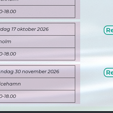
0-18.00
rdag 17 oktober
2026
Re
holm
0-18.00
ndag 30 november
2026
Re
ricehamn
0-18.00