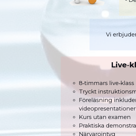
Vi erbjude
Live‑
8‑timmars live‑klas
Tryckt instruktions
Föreläsning inkluder
videopresentatione
Kurs utan examen
Praktiska demonstr
Närvarointyg