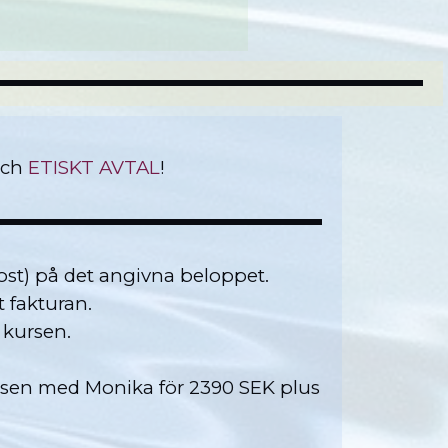
ch
ETISKT AVTAL
!
post) på det angivna beloppet.
t fakturan.
å kursen.
kursen med Monika för
2390
SEK plus