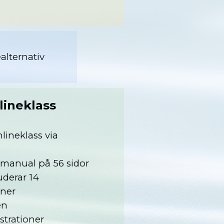
ealternativ
nlineklass
lineklass via
s
smanual på 56 sidor
uderar 14
oner
men
strationer