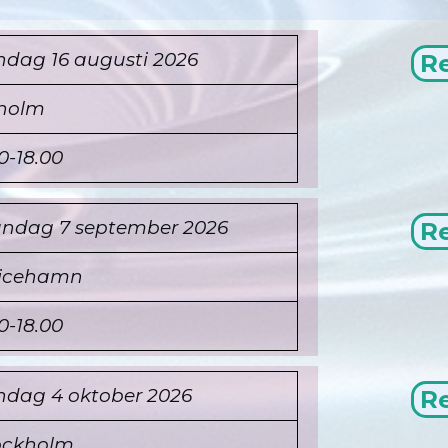
ndag 16 augusti 2026
Re
holm
0-18.00
ndag 7 september
2026
Re
ricehamn
0-18.00
ndag 4 oktober
2026
Re
ockholm