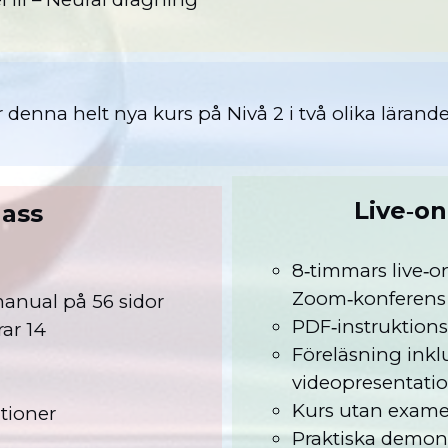
r denna helt nya kurs på Nivå 2 i två olika lärand
Live‑o
klass
8‑timmars live‑on
s
Zoom‑konferen
manual på 56 sidor
PDF‑instruktion
ar 14
Föreläsning inkl
r
videopresentati
Kurs utan exa
ationer
Praktiska demon