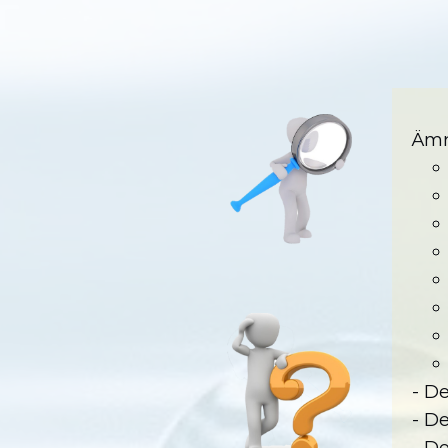
Ämn
- De
- D
- D