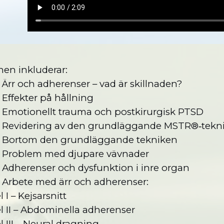
en inkluderar:
Ärr och adherenser – vad är skillnaden?
Effekter på hållning
Emotionellt trauma och postkirurgisk PTSD
Revidering av den grundläggande MSTR®‑tek
Bortom den grundläggande tekniken
Problem med djupare vävnader
Adherenser och dysfunktion i inre organ
Arbete med ärr och adherenser:
l I – Kejsarsnitt
el II – Abdominella adherenser
el III – Neural dragning