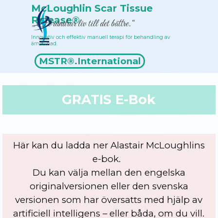
Till innehåll
McLoughlin Scar Tissue 
Release®
„Förändrar liv till det bättre.“
Innovativ och effektiv manuell terapi för behandling av 
Hoppa över menyn
ärrvävnad.
Terapeutförteckning
MSTR®.International
GRATIS E-Bok
Här kan du ladda ner Alastair McLoughlins
e-bok.
Du kan välja mellan den engelska
originalversionen eller den svenska
versionen som har översatts med hjälp av
artificiell intelligens – eller båda, om du vill.